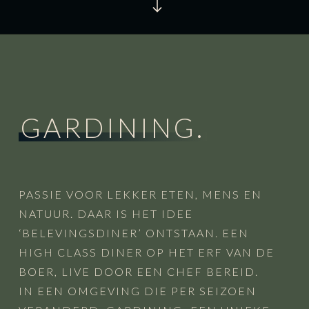
GARDINING.
PASSIE VOOR LEKKER ETEN, MENS EN
NATUUR. DAAR IS HET IDEE
‘BELEVINGSDINER’ ONTSTAAN. EEN
HIGH CLASS DINER OP HET ERF VAN DE
BOER, LIVE DOOR EEN CHEF BEREID.
IN EEN OMGEVING DIE PER SEIZOEN